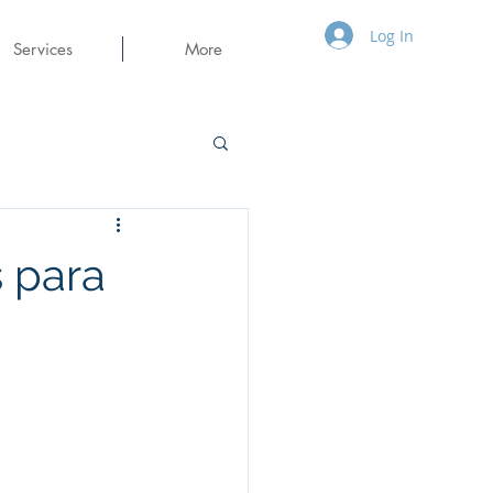
Log In
Services
More
s para