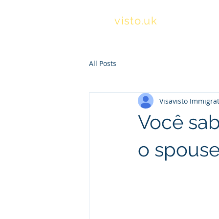
visa
visto.uk
All Posts
Visavisto Immigra
Você sab
o spouse