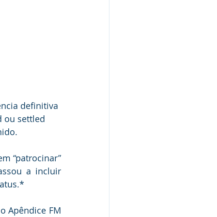
cia definitiva 
 ou settled 
nido.
m “patrocinar” 
sou a incluir 
atus.*
 o Apêndice FM 