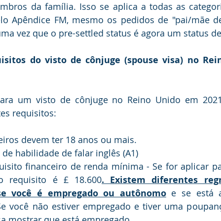
bros da família. Isso se aplica a todas as categori
pelo Apêndice FM, mesmo os pedidos de "pai/mãe de
 uma vez que o pre-settled status é agora um status de
isitos do visto de cônjuge (spouse visa) no Rei
 para um visto de cônjuge no Reino Unido em 2021,
es requisitos:
iros devem ter 18 anos ou mais.
 de habilidade de falar inglês (A1)
isito financeiro de renda mínima - Se for aplicar pa
o requisito é £ 18.600
. Existem diferentes reg
se você é empregado ou autônomo
 e se está 
e você não estiver empregado e tiver uma poupança
sa mostrar que está empregado.