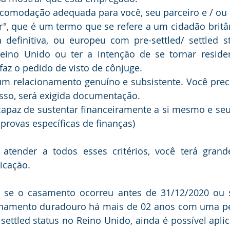
acomodação adequada para você, seu parceiro e / ou
r", que é um termo que se refere a um cidadão britâ
 definitiva, ou europeu com pre-settled/ settled st
Reino Unido ou ter a intenção de se tornar resid
az o pedido de visto de cônjuge.
um relacionamento genuíno e subsistente. Você preci
sso, será exigida documentação.
capaz de sustentar financeiramente a si mesmo e se
 provas específicas de finanças)
 atender a todos esses critérios, você terá grand
icação.
, se o casamento ocorreu antes de 31/12/2020 ou s
onamento duradouro há mais de 02 anos com uma pe
settled status no Reino Unido, ainda é possível aplica